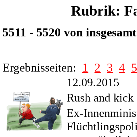
Rubrik: F
5511 - 5520 von insgesam
Ergebnisseiten:
1
2
3
4
12.09.2015
Rush and kick
Ex-Innenminist
Flüchtlingspol