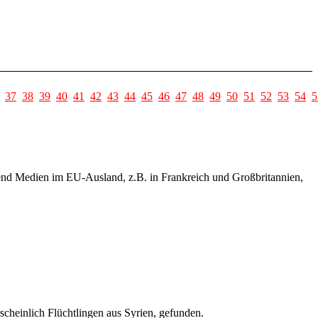
37
38
39
40
41
42
43
44
45
46
47
48
49
50
51
52
53
54
5
hrend Medien im EU-Ausland, z.B. in Frankreich und Großbritannien,
cheinlich Flüchtlingen aus Syrien, gefunden.