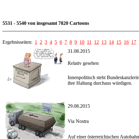
5531 - 5540 von insgesamt 7820 Cartoons
Ergebnisseiten:
1
2
3
4
5
6
7
8
9
10
11
12
13
14
15
16
17
31.08.2015
Relativ gesehen
Innenpolitisch steht Bundeskanzleri
ihre Haltung durchaus würdigen.
29.08.2015
Via Nostra
Auf einer österreichischen Autobah