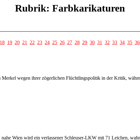
Rubrik: Farbkarikaturen
18
19
20
21
22
23
24
25
26
27
28
29
30
31
32
33
34
35
36
n Merkel wegen ihrer zögerlichen Flüchtlingspolitik in der Kritik, wä
n nahe Wien wird ein verlassener Schleuser-LKW mit 71 Leichen, wahrs