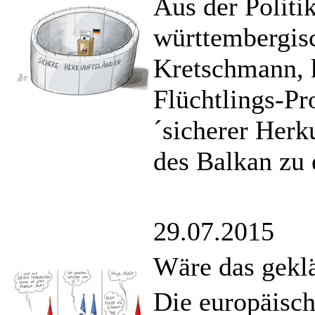
Aus der Politi
württembergis
Kretschmann, 
Flüchtlings-Pr
´sicherer Herk
des Balkan zu 
29.07.2015
Wäre das geklä
Die europäisc