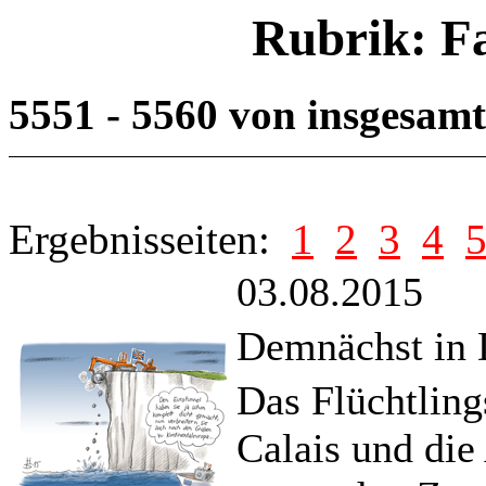
Rubrik: F
5551 - 5560 von insgesam
Ergebnisseiten:
1
2
3
4
03.08.2015
Demnächst in 
Das Flüchtlin
Calais und die