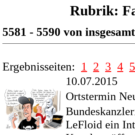
Rubrik: F
5581 - 5590 von insgesam
Ergebnisseiten:
1
2
3
4
10.07.2015
Ortstermin Ne
Bundeskanzler
LeFloid ein In