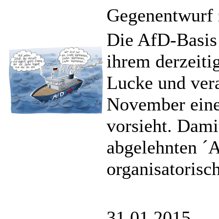
Gegenentwurf z
Die AfD-Basis 
ihrem derzeiti
Lucke und vera
November einen
vorsieht. Dami
abgelehnten ´A
organisatorisch
31.01.2015