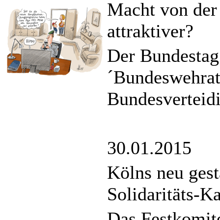
Macht von de
attraktiver?
Der Bundestag 
´Bundeswehratt
Bundesverteidi
30.01.2015
Kölns neu gest
Solidaritäts-K
Das Festkomite