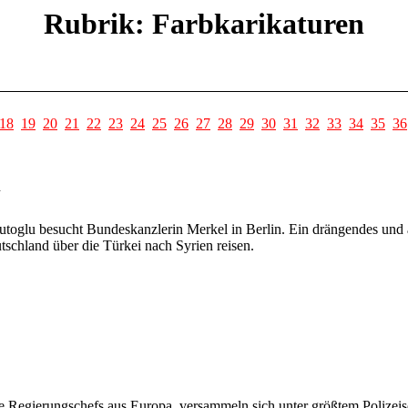
Rubrik: Farbkarikaturen
18
19
20
21
22
23
24
25
26
27
28
29
30
31
32
33
34
35
36
n
vutoglu besucht Bundeskanzlerin Merkel in Berlin. Ein drängendes und
schland über die Türkei nach Syrien reisen.
e Regierungschefs aus Europa, versammeln sich unter größtem Polizeis