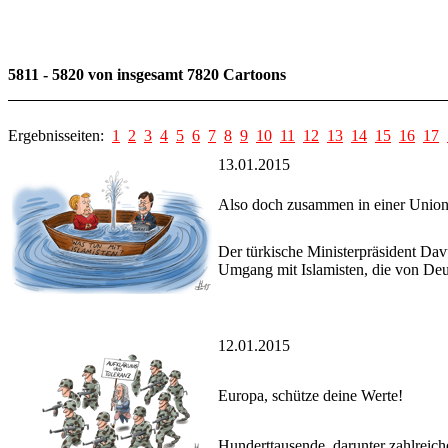
5811 - 5820 von insgesamt 7820 Cartoons
Ergebnisseiten:
1
2
3
4
5
6
7
8
9
10
11
12
13
14
15
16
17
13.01.2015
Also doch zusammen in einer Unio
Der türkische Ministerpräsident Da
Umgang mit Islamisten, die von Deut
12.01.2015
Europa, schütze deine Werte!
Hunderttausende, darunter zahlreich