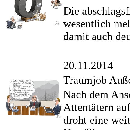
Die abschlagsf
wesentlich meh
damit auch deut
20.11.2014
Traumjob Auße
Nach dem Ansc
Attentätern au
droht eine wei