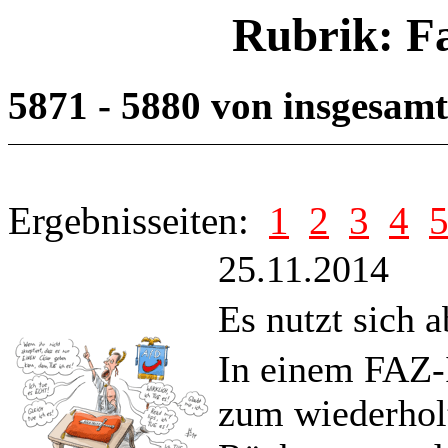
Rubrik: F
5871 - 5880 von insgesam
Ergebnisseiten:
1
2
3
4
25.11.2014
Es nutzt sich a
In einem FAZ-
zum wiederhol