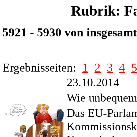
Rubrik: F
5921 - 5930 von insgesam
Ergebnisseiten:
1
2
3
4
23.10.2014
Wie unbequem 
Das EU-Parlame
Kommissionska