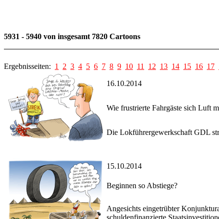
5931 - 5940 von insgesamt 7820 Cartoons
Ergebnisseiten:
1
2
3
4
5
6
7
8
9
10
11
12
13
14
15
16
17
16.10.2014
Wie frustrierte Fahrgäste sich Luft 
Die Lokführergewerkschaft GDL stre
15.10.2014
Beginnen so Abstiege?
Angesichts eingetrübter Konjunktura
schuldenfinanzierte Staatsinvestit