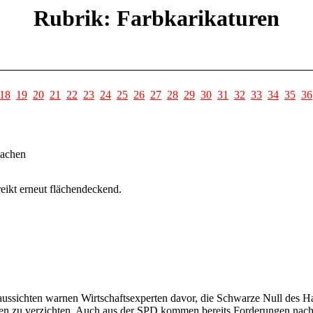
Rubrik: Farbkarikaturen
18
19
20
21
22
23
24
25
26
27
28
29
30
31
32
33
34
35
36
machen
ikt erneut flächendeckend.
ussichten warnen Wirtschaftsexperten davor, die Schwarze Null des Ha
ionen zu verzichten. Auch aus der SPD kommen bereits Forderungen nac