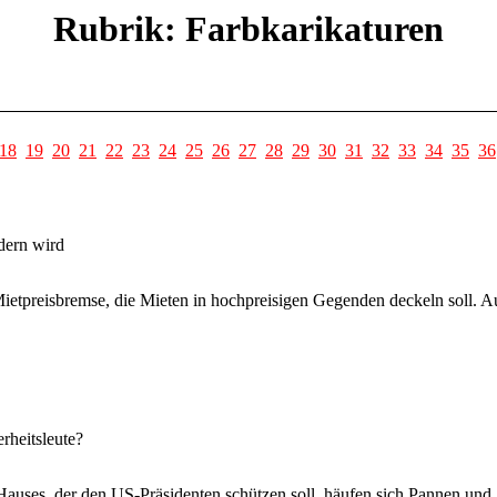
Rubrik: Farbkarikaturen
18
19
20
21
22
23
24
25
26
27
28
29
30
31
32
33
34
35
36
dern wird
ietpreisbremse, die Mieten in hochpreisigen Gegenden deckeln soll. A
rheitsleute?
auses, der den US-Präsidenten schützen soll, häufen sich Pannen und 