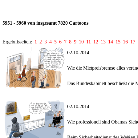
5951 - 5960 von insgesamt 7820 Cartoons
Ergebnisseiten:
1
2
3
4
5
6
7
8
9
10
11
12
13
14
15
16
17
02.10.2014
Wie die Mietpreisbremse alles verän
Das Bundeskabinett beschließt die M
02.10.2014
Wie professionell sind Obamas Siche
Beim Sicherheitsdienst des Weißen H