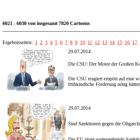
6021 - 6030 von insgesamt 7820 Cartoons
Ergebnisseiten:
1
2
3
4
5
6
7
8
9
10
11
12
13
14
15
16
17
29.07.2014
Die CSU: Der Motor der Großen Ko
Die CSU reagiert empört auf eine wi
frühkindliche Förderung nötig hätte
29.07.2014
Sind Sanktionen gegen die Oligarch
Die EU plant weitergehende Sanktion