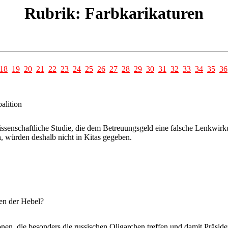
Rubrik: Farbkarikaturen
18
19
20
21
22
23
24
25
26
27
28
29
30
31
32
33
34
35
36
alition
ssenschaftliche Studie, die dem Betreuungsgeld eine falsche Lenkwirkun
n, würden deshalb nicht in Kitas gegeben.
en der Hebel?
en, die besonders die russischen Oligarchen treffen und damit Präside