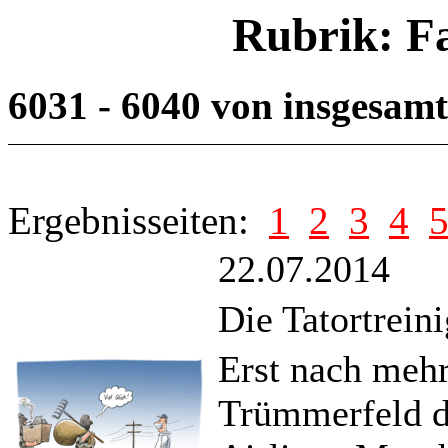
Rubrik: F
6031 - 6040 von insgesam
Ergebnisseiten:
1
2
3
4
22.07.2014
Die Tatortreini
Erst nach mehr
Trümmerfeld d