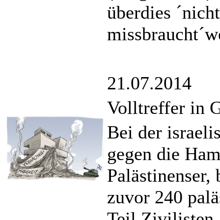
überdies ´nich
missbraucht´w
21.07.2014
Volltreffer in 
Bei der israel
gegen die Ham
Palästinenser, 
zuvor 240 palä
Teil Zivilisten,