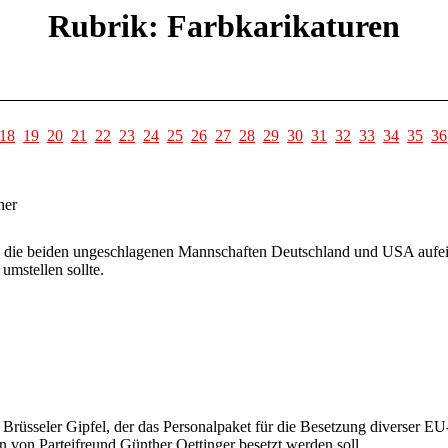
Rubrik: Farbkarikaturen
18
19
20
21
22
23
24
25
26
27
28
29
30
31
32
33
34
35
36
ner
 die beiden ungeschlagenen Mannschaften Deutschland und USA aufeina
umstellen sollte.
Brüsseler Gipfel, der das Personalpaket für die Besetzung diverser E
 von Parteifreund Günther Oettinger besetzt werden soll.