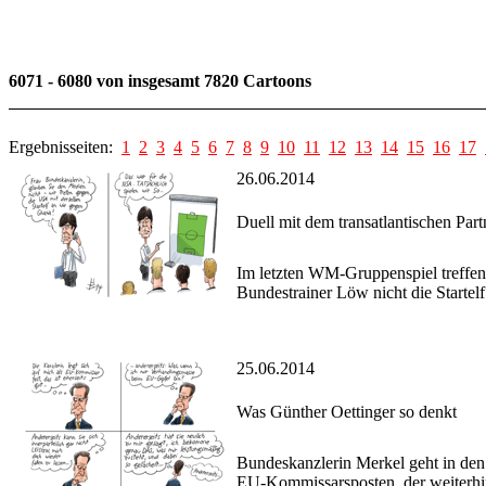
6071 - 6080 von insgesamt 7820 Cartoons
Ergebnisseiten:
1
2
3
4
5
6
7
8
9
10
11
12
13
14
15
16
17
26.06.2014
Duell mit dem transatlantischen Part
Im letzten WM-Gruppenspiel treffen
Bundestrainer Löw nicht die Startelf 
25.06.2014
Was Günther Oettinger so denkt
Bundeskanzlerin Merkel geht in den 
EU-Kommissarsposten, der weiterhin