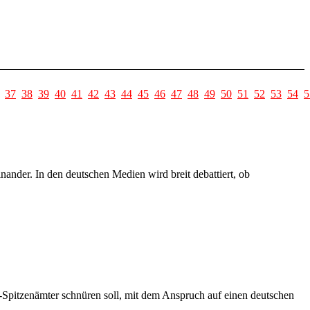
37
38
39
40
41
42
43
44
45
46
47
48
49
50
51
52
53
54
5
nder. In den deutschen Medien wird breit debattiert, ob
U-Spitzenämter schnüren soll, mit dem Anspruch auf einen deutschen