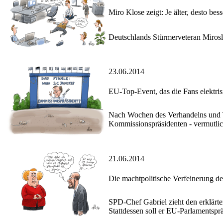
Miro Klose zeigt: Je älter, desto bess
Deutschlands Stürmerveteran Mirosl
23.06.2014
EU-Top-Event, das die Fans elektrisi
Nach Wochen des Verhandelns und Ta
Kommissionspräsidenten - vermutlic
21.06.2014
Die machtpolitische Verfeinerung d
SPD-Chef Gabriel zieht den erklär
Stattdessen soll er EU-Parlamentsprä