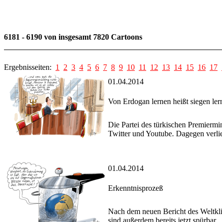
6181 - 6190 von insgesamt 7820 Cartoons
Ergebnisseiten:
1
2
3
4
5
6
7
8
9
10
11
12
13
14
15
16
17
01.04.2014
Von Erdogan lernen heißt siegen ler
Die Partei des türkischen Premierm
Twitter und Youtube. Dagegen verli
01.04.2014
Erkenntnisprozeß
Nach dem neuen Bericht des Weltkl
sind außerdem bereits jetzt spürbar.