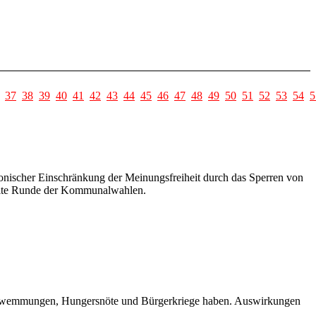
37
38
39
40
41
42
43
44
45
46
47
48
49
50
51
52
53
54
5
onischer Einschränkung der Meinungsfreiheit durch das Sperren von
zweite Runde der Kommunalwahlen.
schwemmungen, Hungersnöte und Bürgerkriege haben. Auswirkungen