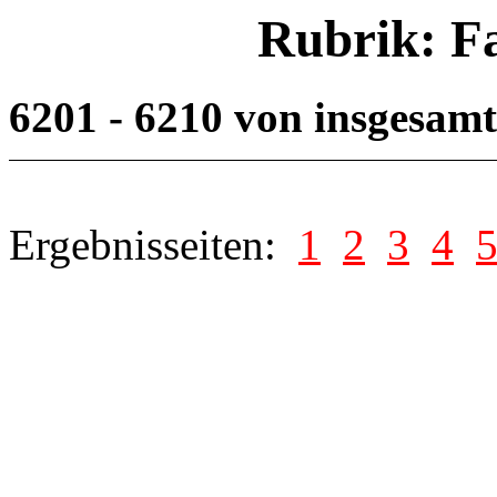
Rubrik: F
6201 - 6210 von insgesam
Ergebnisseiten:
1
2
3
4