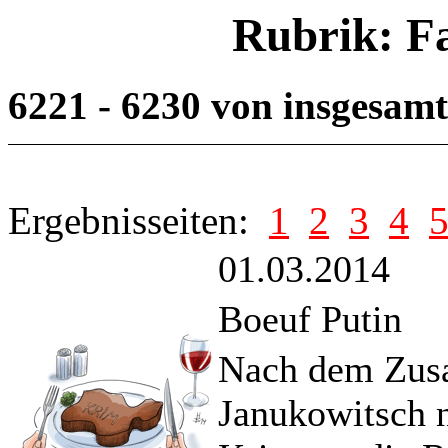
Rubrik: F
6221 - 6230 von insgesam
Ergebnisseiten:
1
2
3
4
01.03.2014
Boeuf Putin
Nach dem Zus
Janukowitsch 