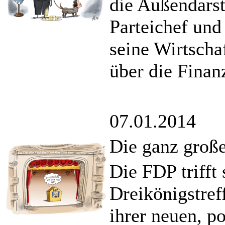
die Außendarst
Parteichef und
seine Wirtscha
über die Finan
07.01.2014
Die ganz groß
Die FDP trifft 
Dreikönigstref
ihrer neuen, p