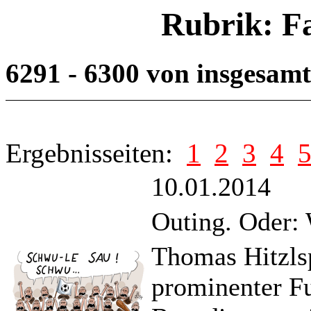
Rubrik: F
6291 - 6300 von insgesam
Ergebnisseiten:
1
2
3
4
10.01.2014
Outing. Oder: 
Thomas Hitzlsp
prominenter Fu