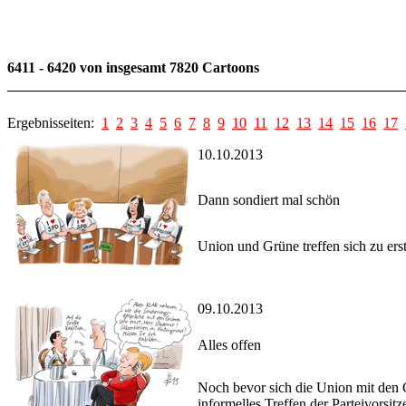
6411 - 6420 von insgesamt 7820 Cartoons
Ergebnisseiten:
1
2
3
4
5
6
7
8
9
10
11
12
13
14
15
16
17
10.10.2013
Dann sondiert mal schön
Union und Grüne treffen sich zu ers
09.10.2013
Alles offen
Noch bevor sich die Union mit den G
informelles Treffen der Parteivorsitze