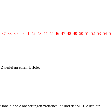
37
38
39
40
41
42
43
44
45
46
47
48
49
50
51
52
53
54
5
 Zweifel an einem Erfolg.
he inhaltliche Annäherungen zwischen ihr und der SPD. Auch ein