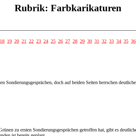
Rubrik: Farbkarikaturen
18
19
20
21
22
23
24
25
26
27
28
29
30
31
32
33
34
35
36
ten Sondierungsgesprächen, doch auf beiden Seiten herrschen deutliche
rünen zu ersten Sondierungsgesprächen getroffen hat, gibt es deutlic
nden ist bereits geplant.