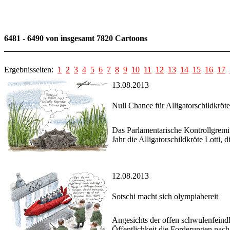
6481 - 6490 von insgesamt 7820 Cartoons
Ergebnisseiten:
1
2
3
4
5
6
7
8
9
10
11
12
13
14
15
16
17
13.08.2013
Null Chance für Alligatorschildkröte
Das Parlamentarische Kontrollgrem
Jahr die Alligatorschildkröte Lotti
12.08.2013
Sotschi macht sich olympiabereit
Angesichts der offen schwulenfeindl
Öffentlichkeit die Forderungen nac