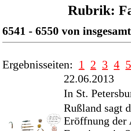
Rubrik: F
6541 - 6550 von insgesam
Ergebnisseiten:
1
2
3
4
22.06.2013
In St. Petersb
Rußland sagt 
Eröffnung der 