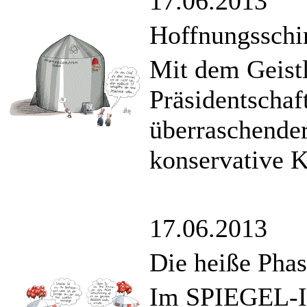
17.06.2013
Hoffnungssch
Mit dem Geistl
Präsidentschaf
überraschende
konservative K
17.06.2013
Die heiße Pha
Im SPIEGEL-In