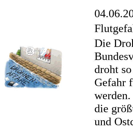
04.06.2
Flutgefa
Die Dro
Bundesv
droht so
Gefahr 
werden.
die grö
und Ostd