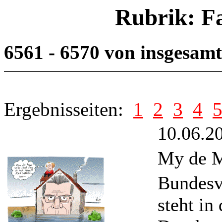
Rubrik: F
6561 - 6570 von insgesam
Ergebnisseiten:
1
2
3
4
10.06.2
My de Ma
Bundesv
steht in