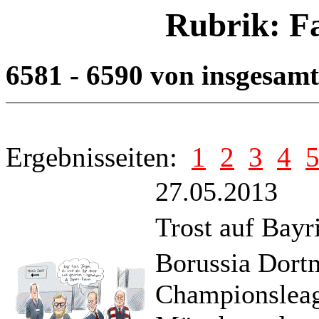
Rubrik: F
6581 - 6590 von insgesam
Ergebnisseiten:
1
2
3
4
27.05.2013
Trost auf Bayr
Borussia Dort
Championsleag