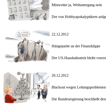
Mistwetter ja, Weltuntergang nein
Der von Hobbyapokalyptikern aufgrun
22.12.2012
Hängepartie an der Finanzklippe
Der US-Haushaltsstreit bleibt vorer
20.12.2012
Blackout wegen Leitungsproblemen
Die Bundesregierung beschließt den