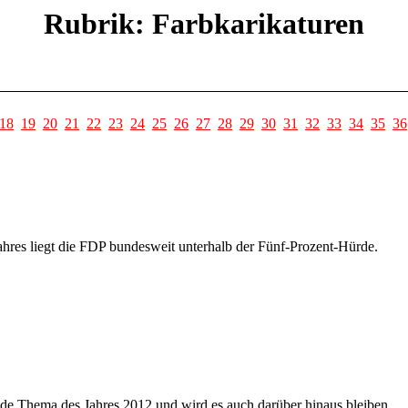
Rubrik: Farbkarikaturen
18
19
20
21
22
23
24
25
26
27
28
29
30
31
32
33
34
35
36
ahres liegt die FDP bundesweit unterhalb der Fünf-Prozent-Hürde.
de Thema des Jahres 2012 und wird es auch darüber hinaus bleiben.