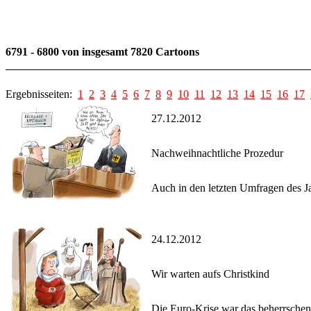
6791 - 6800 von insgesamt 7820 Cartoons
Ergebnisseiten:
1
2
3
4
5
6
7
8
9
10
11
12
13
14
15
16
17
27.12.2012
Nachweihnachtliche Prozedur
Auch in den letzten Umfragen des J
24.12.2012
Wir warten aufs Christkind
Die Euro-Krise war das beherrschen