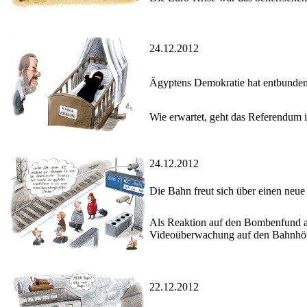
24.12.2012
Ägyptens Demokratie hat entbunde
Wie erwartet, geht das Referendum i
24.12.2012
Die Bahn freut sich über einen neu
Als Reaktion auf den Bombenfund a
Videoüberwachung auf den Bahnhöf
22.12.2012