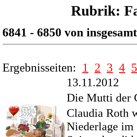
Rubrik: F
6841 - 6850 von insgesam
Ergebnisseiten:
1
2
3
4
13.11.2012
Die Mutti de
Claudia Roth w
Niederlage im