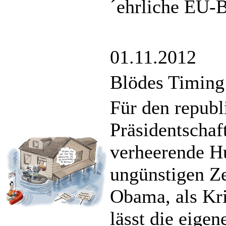
´ehrliche EU-B
01.11.2012
Blödes Timing
Für den republ
Präsidentscha
verheerende H
ungünstigen Ze
Obama, als Kr
lässt die eige