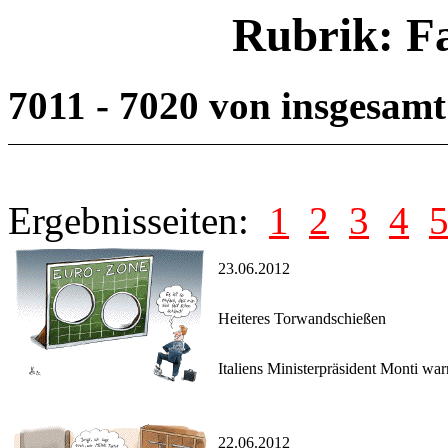
Rubrik: F
7011 - 7020 von insgesam
Ergebnisseiten:
1
2
3
4
23.06.2012
Heiteres Torwandschießen
Italiens Ministerpräsident Monti wa
22.06.2012