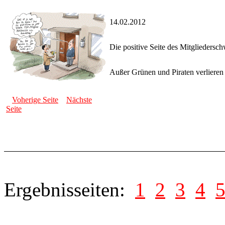
14.02.2012
Die positive Seite des Mitgliedersc
Außer Grünen und Piraten verlieren 
Voherige Seite
Nächste
Seite
Ergebnisseiten:
1
2
3
4