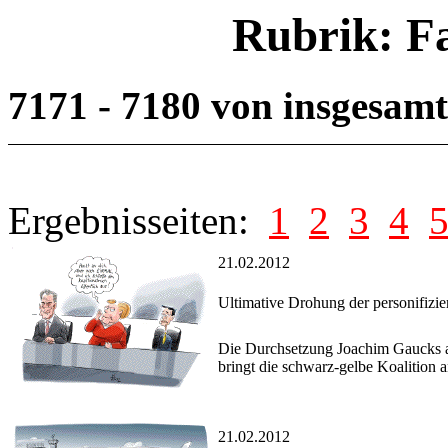
Rubrik: F
7171 - 7180 von insgesam
Ergebnisseiten:
1
2
3
4
21.02.2012
Ultimative Drohung der personifiz
Die Durchsetzung Joachim Gaucks a
bringt die schwarz-gelbe Koalition 
21.02.2012