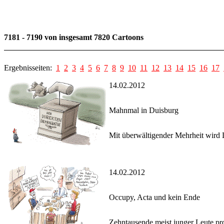
7181 - 7190 von insgesamt 7820 Cartoons
Ergebnisseiten:
1
2
3
4
5
6
7
8
9
10
11
12
13
14
15
16
17
14.02.2012
Mahnmal in Duisburg
Mit überwältigender Mehrheit wird 
14.02.2012
Occupy, Acta und kein Ende
Zehntausende meist junger Leute pr