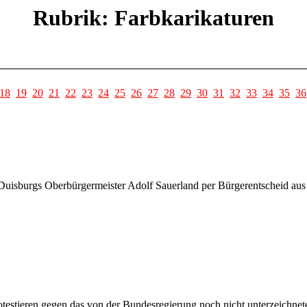
Rubrik: Farbkarikaturen
18
19
20
21
22
23
24
25
26
27
28
29
30
31
32
33
34
35
36
Duisburgs Oberbürgermeister Adolf Sauerland per Bürgerentscheid aus
otestieren gegen das von der Bundesregierung noch nicht unterzeichn