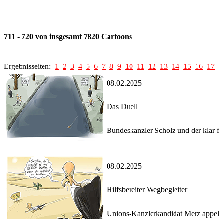
711 - 720 von insgesamt 7820 Cartoons
Ergebnisseiten:
1
2
3
4
5
6
7
8
9
10
11
12
13
14
15
16
17
08.02.2025
Das Duell
Bundeskanzler Scholz und der klar 
08.02.2025
Hilfsbereiter Wegbegleiter
Unions-Kanzlerkandidat Merz appelli