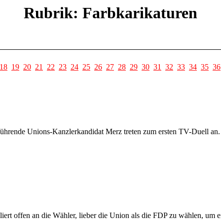
Rubrik: Farbkarikaturen
18
19
20
21
22
23
24
25
26
27
28
29
30
31
32
33
34
35
36
führende Unions-Kanzlerkandidat Merz treten zum ersten TV-Duell an.
ert offen an die Wähler, lieber die Union als die FDP zu wählen, um e