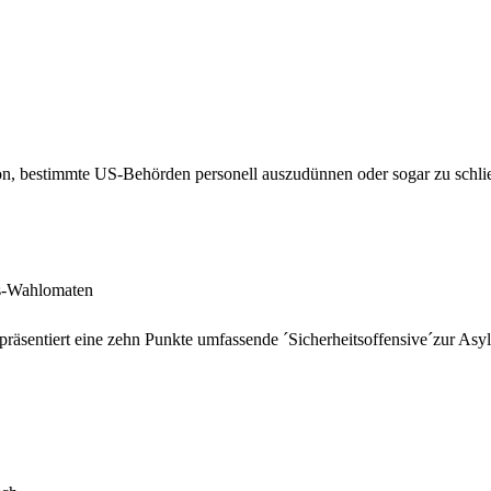
on, bestimmte US-Behörden personell auszudünnen oder sogar zu schli
s-Wahlomaten
räsentiert eine zehn Punkte umfassende ´Sicherheitsoffensive´zur As