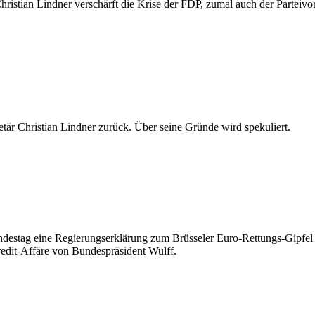
hristian Lindner verschärft die Krise der FDP, zumal auch der Parteivo
tär Christian Lindner zurück. Über seine Gründe wird spekuliert.
estag eine Regierungserklärung zum Brüsseler Euro-Rettungs-Gipfel ab
redit-Affäre von Bundespräsident Wulff.