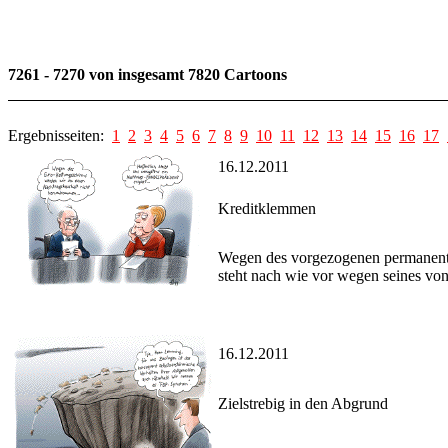
7261 - 7270 von insgesamt 7820 Cartoons
Ergebnisseiten:
1
2
3
4
5
6
7
8
9
10
11
12
13
14
15
16
17
16.12.2011
Kreditklemmen
Wegen des vorgezogenen permanente
steht nach wie vor wegen seines vo
16.12.2011
Zielstrebig in den Abgrund