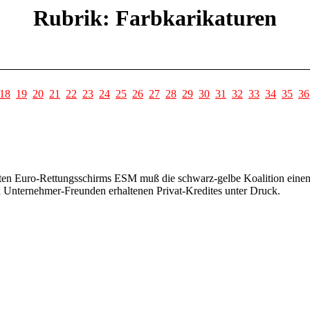
Rubrik: Farbkarikaturen
18
19
20
21
22
23
24
25
26
27
28
29
30
31
32
33
34
35
36
n Euro-Rettungsschirms ESM muß die schwarz-gelbe Koalition einen N
n Unternehmer-Freunden erhaltenen Privat-Kredites unter Druck.