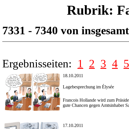
Rubrik: F
7331 - 7340 von insgesam
Ergebnisseiten:
1
2
3
4
18.10.2011
Lagebesprechung im Élysée
Francois Hollande wird zum Präsiden
gute Chancen gegen Amtsinhaber S
17.10.2011