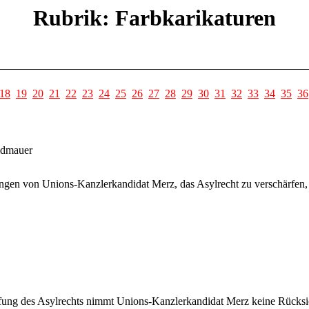
Rubrik: Farbkarikaturen
18
19
20
21
22
23
24
25
26
27
28
29
30
31
32
33
34
35
36
andmauer
gen von Unions-Kanzlerkandidat Merz, das Asylrecht zu verschärfen,
fung des Asylrechts nimmt Unions-Kanzlerkandidat Merz keine Rücksi