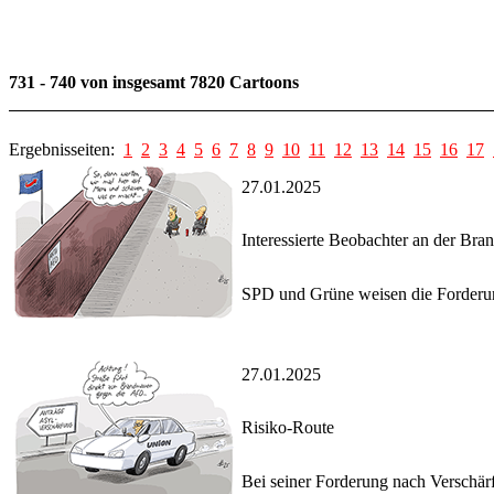
731 - 740 von insgesamt 7820 Cartoons
Ergebnisseiten:
1
2
3
4
5
6
7
8
9
10
11
12
13
14
15
16
17
27.01.2025
Interessierte Beobachter an der Br
SPD und Grüne weisen die Forderun
27.01.2025
Risiko-Route
Bei seiner Forderung nach Verschär