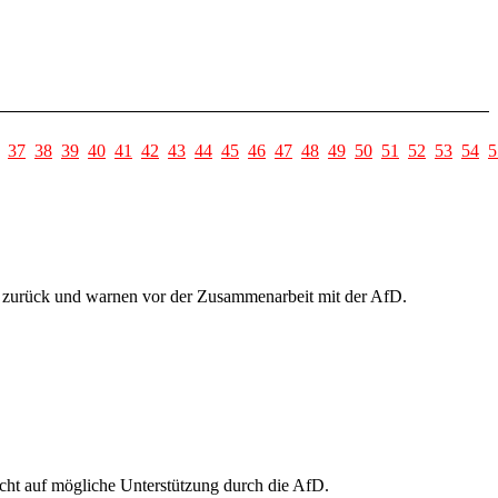
37
38
39
40
41
42
43
44
45
46
47
48
49
50
51
52
53
54
5
 zurück und warnen vor der Zusammenarbeit mit der AfD.
cht auf mögliche Unterstützung durch die AfD.