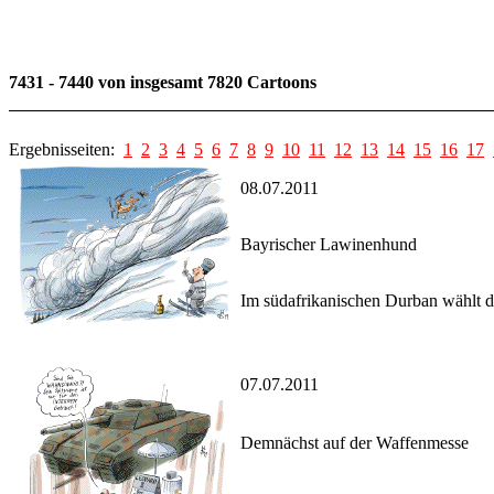
7431 - 7440 von insgesamt 7820 Cartoons
Ergebnisseiten:
1
2
3
4
5
6
7
8
9
10
11
12
13
14
15
16
17
08.07.2011
Bayrischer Lawinenhund
Im südafrikanischen Durban wählt d
07.07.2011
Demnächst auf der Waffenmesse