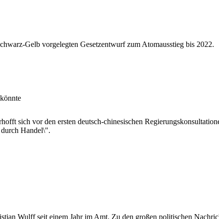
Schwarz-Gelb vorgelegten Gesetzentwurf zum Atomausstieg bis 2022.
 könnte
offt sich vor den ersten deutsch-chinesischen Regierungskonsultationen
durch Handel\".
stian Wulff seit einem Jahr im Amt. Zu den großen politischen Nachric