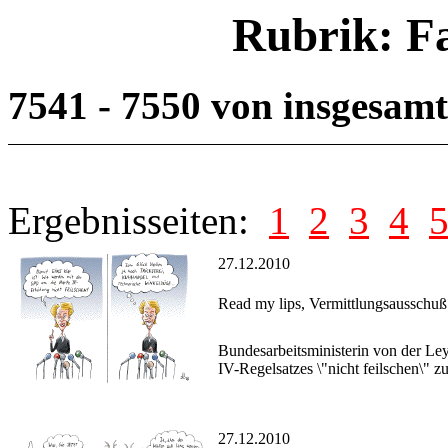
Rubrik: F
7541 - 7550 von insgesam
Ergebnisseiten:
1
2
3
4
27.12.2010
Read my lips, Vermittlungsausschuß
Bundesarbeitsministerin von der Le
IV-Regelsatzes \"nicht feilschen\" z
27.12.2010