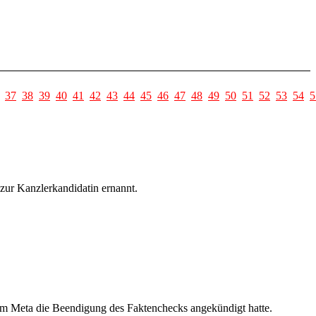
37
38
39
40
41
42
43
44
45
46
47
48
49
50
51
52
53
54
5
zur Kanzlerkandidatin ernannt.
em Meta die Beendigung des Faktenchecks angekündigt hatte.