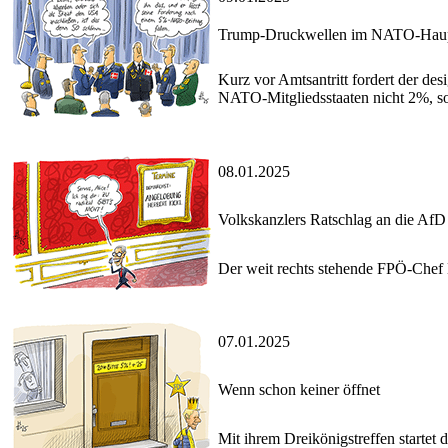
Trump-Druckwellen im NATO-Haupt
Kurz vor Amtsantritt fordert der de
NATO-Mitgliedsstaaten nicht 2%, son
08.01.2025
Volkskanzlers Ratschlag an die AfD
Der weit rechts stehende FPÖ-Chef 
07.01.2025
Wenn schon keiner öffnet
Mit ihrem Dreikönigstreffen startet