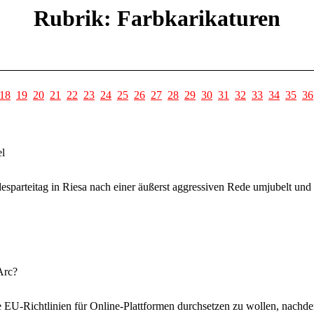
Rubrik: Farbkarikaturen
18
19
20
21
22
23
24
25
26
27
28
29
30
31
32
33
34
35
36
el
parteitag in Riesa nach einer äußerst aggressiven Rede umjubelt und 
Arc?
EU-Richtlinien für Online-Plattformen durchsetzen zu wollen, nachd