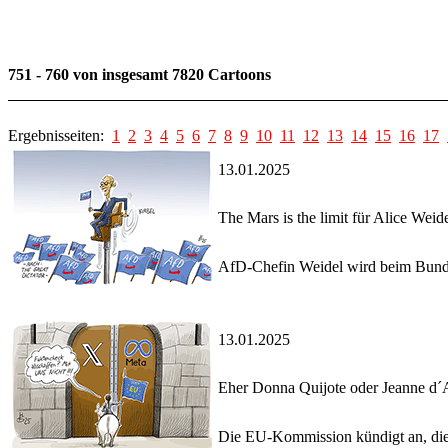
751 - 760 von insgesamt 7820 Cartoons
Ergebnisseiten:
1
2
3
4
5
6
7
8
9
10
11
12
13
14
15
16
17
13.01.2025
The Mars is the limit für Alice Weid
AfD-Chefin Weidel wird beim Bundes
13.01.2025
Eher Donna Quijote oder Jeanne d´
Die EU-Kommission kündigt an, die 