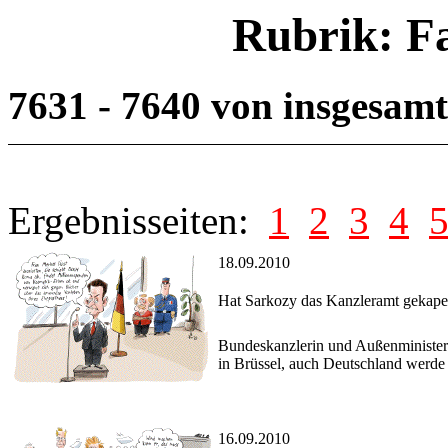
Rubrik: F
7631 - 7640 von insgesam
Ergebnisseiten:
1
2
3
4
18.09.2010
Hat Sarkozy das Kanzleramt gekape
Bundeskanzlerin und Außenminister 
in Brüssel, auch Deutschland werde
16.09.2010