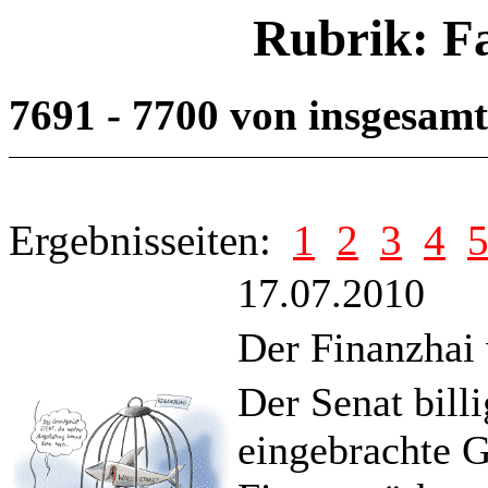
Rubrik: F
7691 - 7700 von insgesam
Ergebnisseiten:
1
2
3
4
17.07.2010
Der Finanzhai
Der Senat bill
eingebrachte G