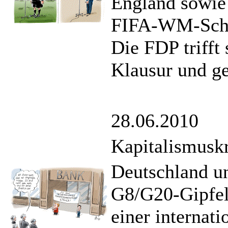
England sowie
FIFA-WM-Schied
Die FDP trifft
Klausur und ge
28.06.2010
Kapitalismuskr
Deutschland u
G8/G20-Gipfel
einer internat