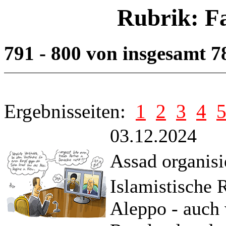
Rubrik: F
791 - 800 von insgesamt 
Ergebnisseiten:
1
2
3
4
03.12.2024
Assad organisi
Islamistische 
Aleppo - auch 