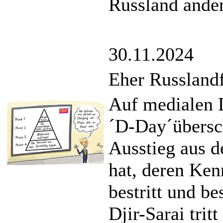
Russland ander
30.11.2024
Eher Russland
Auf medialen D
´D-Day´übersch
Ausstieg aus d
hat, deren Kenn
bestritt und be
Djir-Sarai trit