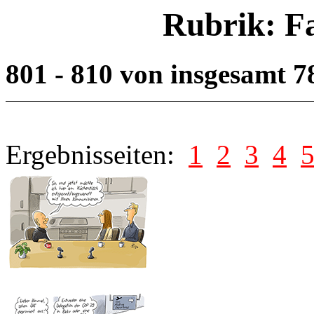
Rubrik: F
801 - 810 von insgesamt 
Ergebnisseiten:
1
2
3
4