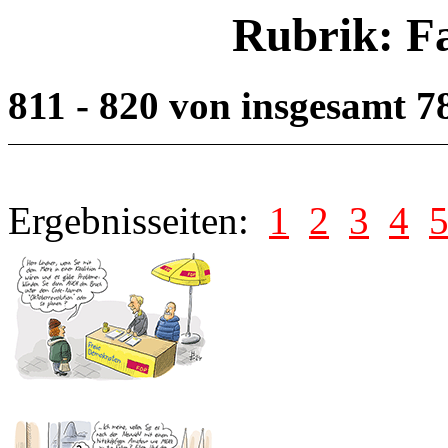
Rubrik: F
811 - 820 von insgesamt 
Ergebnisseiten:
1
2
3
4