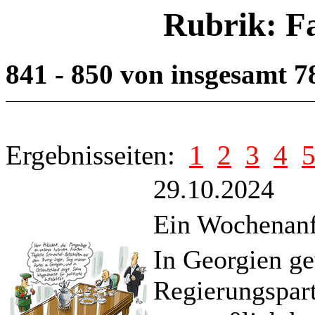
Rubrik: F
841 - 850 von insgesamt 
Ergebnisseiten:
1
2
3
4
29.10.2024
Ein Wochenanf
In Georgien ge
Regierungspar