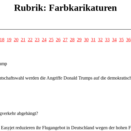
Rubrik: Farbkarikaturen
18
19
20
21
22
23
24
25
26
27
28
29
30
31
32
33
34
35
36
rump
tschaftswahl werden die Angriffe Donald Trumps auf die demokratisch
ugverkehr abgehängt?
 Easyjet reduzieren ihr Flugangebot in Deutschland wegen der hohen 