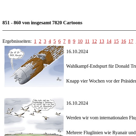
851 - 860 von insgesamt 7820 Cartoons
Ergebnisseiten:
1
2
3
4
5
6
7
8
9
10
11
12
13
14
15
16
17
16.10.2024
Wahlkampf-Endspurt für Donald T
Knapp vier Wochen vor der Präsiden
16.10.2024
Werden wir vom internationalen Fl
Mehrere Fluglinien wie Ryanair und