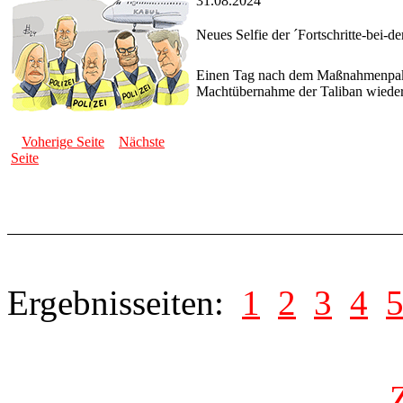
31.08.2024
Neues Selfie der ´Fortschritte-bei-
Einen Tag nach dem Maßnahmenpaket
Machtübernahme der Taliban wieder 
Voherige Seite
Nächste
Seite
Ergebnisseiten:
1
2
3
4