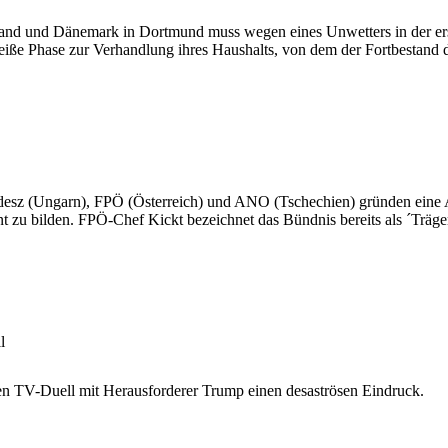
and und Dänemark in Dortmund muss wegen eines Unwetters in der erst
eiße Phase zur Verhandlung ihres Haushalts, von dem der Fortbestand 
idesz (Ungarn), FPÖ (Österreich) und ANO (Tschechien) gründen eine All
t zu bilden. FPÖ-Chef Kickt bezeichnet das Bündnis bereits als ´Träger
l
ten TV-Duell mit Herausforderer Trump einen desaströsen Eindruck.