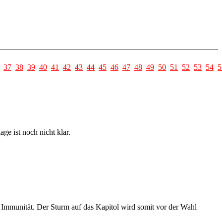
37
38
39
40
41
42
43
44
45
46
47
48
49
50
51
52
53
54
5
e ist noch nicht klar.
Immunität. Der Sturm auf das Kapitol wird somit vor der Wahl