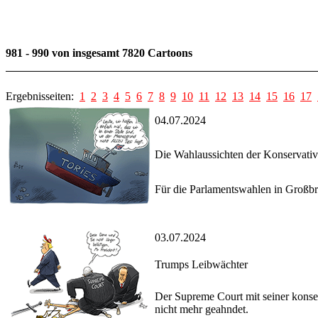
981 - 990 von insgesamt 7820 Cartoons
Ergebnisseiten:
1
2
3
4
5
6
7
8
9
10
11
12
13
14
15
16
17
04.07.2024
Die Wahlaussichten der Konservati
Für die Parlamentswahlen in Großbri
03.07.2024
Trumps Leibwächter
Der Supreme Court mit seiner konse
nicht mehr geahndet.