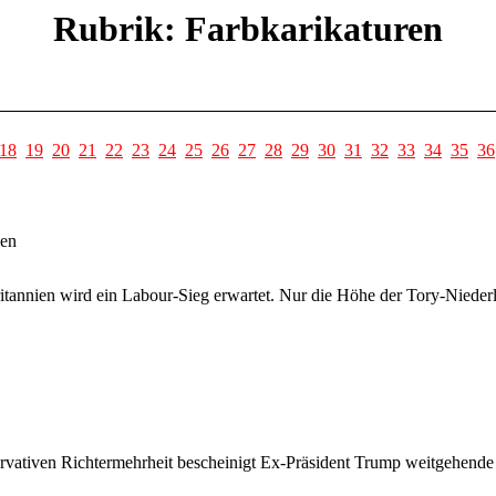
Rubrik: Farbkarikaturen
18
19
20
21
22
23
24
25
26
27
28
29
30
31
32
33
34
35
36
ven
tannien wird ein Labour-Sieg erwartet. Nur die Höhe der Tory-Niederlag
rvativen Richtermehrheit bescheinigt Ex-Präsident Trump weitgehende 