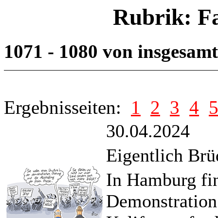
Rubrik: F
1071 - 1080 von insgesam
Ergebnisseiten:
1
2
3
4
30.04.2024
Eigentlich Brü
In Hamburg fin
Demonstration 