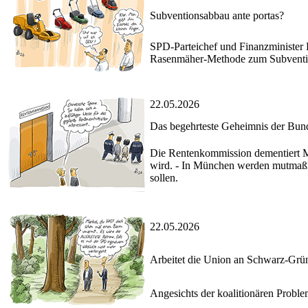
Subventionsabbau ante portas?
SPD-Parteichef und Finanzminister 
Rasenmäher-Methode zum Subventio
22.05.2026
Das begehrteste Geheimnis der Bun
Die Rentenkommission dementiert Me
wird. - In München werden mutmaßlic
sollen.
22.05.2026
Arbeitet die Union an Schwarz-Grü
Angesichts der koalitionären Probl