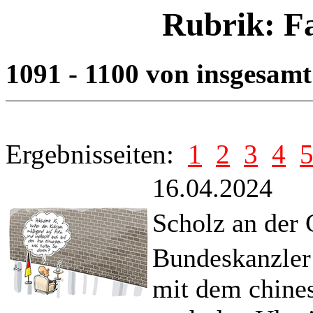
Rubrik: F
1091 - 1100 von insgesam
Ergebnisseiten:
1
2
3
4
16.04.2024
Scholz an der
Bundeskanzler 
mit dem chines