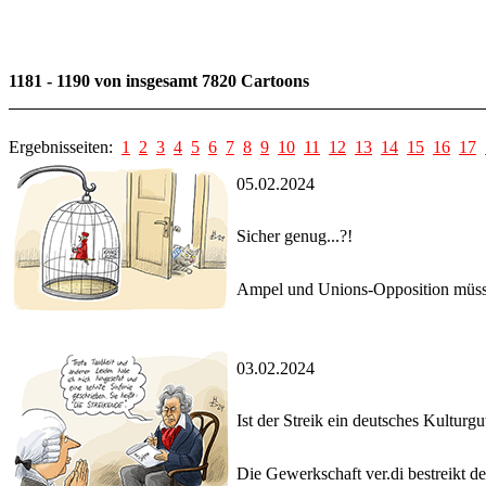
1181 - 1190 von insgesamt 7820 Cartoons
Ergebnisseiten:
1
2
3
4
5
6
7
8
9
10
11
12
13
14
15
16
17
05.02.2024
Sicher genug...?!
Ampel und Unions-Opposition müsst
03.02.2024
Ist der Streik ein deutsches Kulturgu
Die Gewerkschaft ver.di bestreikt d