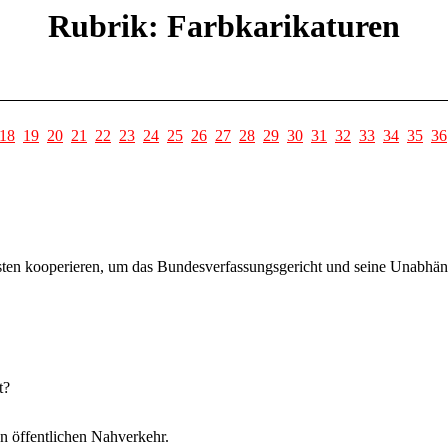
Rubrik: Farbkarikaturen
18
19
20
21
22
23
24
25
26
27
28
29
30
31
32
33
34
35
36
en kooperieren, um das Bundesverfassungsgericht und seine Unabhäng
t?
en öffentlichen Nahverkehr.