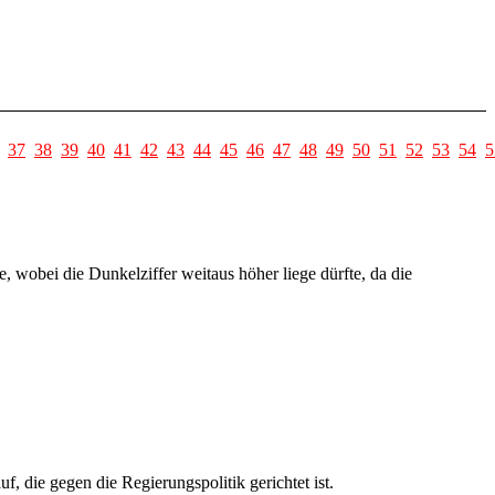
37
38
39
40
41
42
43
44
45
46
47
48
49
50
51
52
53
54
5
, wobei die Dunkelziffer weitaus höher liege dürfte, da die
die gegen die Regierungspolitik gerichtet ist.