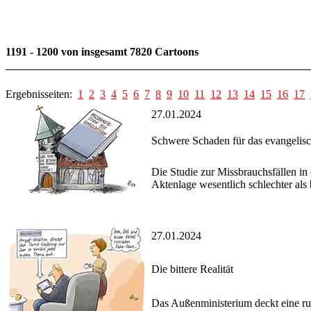
1191 - 1200 von insgesamt 7820 Cartoons
Ergebnisseiten:
1
2
3
4
5
6
7
8
9
10
11
12
13
14
15
16
17
27.01.2024
Schwere Schaden für das evangelisc
Die Studie zur Missbrauchsfällen in
Aktenlage wesentlich schlechter als
27.01.2024
Die bittere Realität
Das Außenministerium deckt eine ru