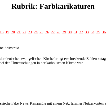
Rubrik: Farbkarikaturen
18
19
20
21
22
23
24
25
26
27
28
29
30
31
32
33
34
35
36
he Selbstbild
 der deutschen evangelischen Kirche bringt erschreckende Zahlen zutage
 bei den Untersuchungen in der katholischen Kirche war.
ssische Fake-News-Kampagne mit einem Netz falscher Nutzerkonten auf, 