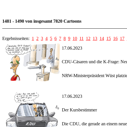
1481 - 1490 von insgesamt 7820 Cartoons
Ergebnisseiten:
1
2
3
4
5
6
7
8
9
10
11
12
13
14
15
16
17
17.06.2023
CDU-Cäsaren und die K-Frage: Neu
NRW-Ministerpräsident Wüst platzier
17.06.2023
Der Kursbestimmer
Die CDU, die gerade an einem neuen 