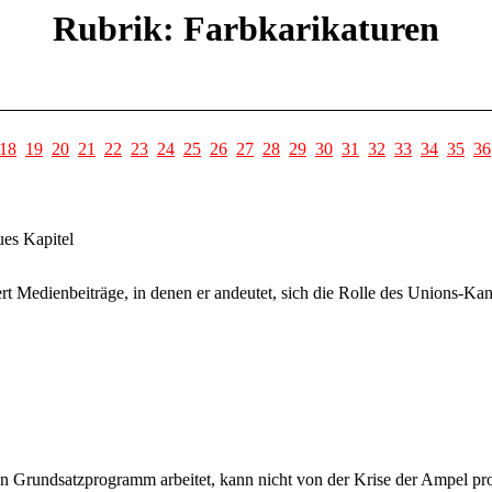
Rubrik: Farbkarikaturen
18
19
20
21
22
23
24
25
26
27
28
29
30
31
32
33
34
35
36
es Kapitel
t Medienbeiträge, in denen er andeutet, sich die Rolle des Unions-Ka
Grundsatzprogramm arbeitet, kann nicht von der Krise der Ampel profit