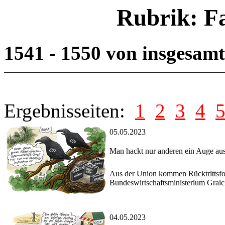
Rubrik: F
1541 - 1550 von insgesam
Ergebnisseiten:
1
2
3
4
05.05.2023
Man hackt nur anderen ein Auge au
Aus der Union kommen Rücktrittsfor
Bundeswirtschaftsministerium Graic
04.05.2023